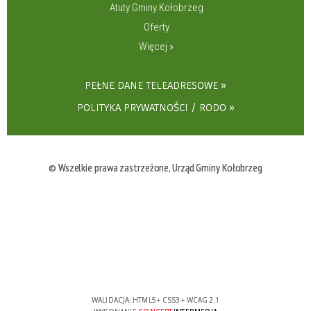
Atuty Gminy Kołobrzeg
Oferty
Więcej »
PEŁNE DANE TELEADRESOWE
POLITYKA PRYWATNOŚCI / RODO
© Wszelkie prawa zastrzeżone, Urząd Gminy Kołobrzeg
WALIDACJA:
HTML5
+
CSS3
+
WCAG 2.1