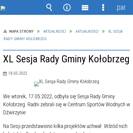
panel
Wyszukiwarka
Narzędzia
Menu
Menu
główne
szczegółow
MAPA STRONY
AKTUALNOŚCI
AKTUALNOŚCI
XL SESJA
RADY GMINY KOŁOBRZEG
XL Sesja Rady Gminy Kołobrzeg
18-05-2022
We wtorek, 17.05.2022, odbyła się Sesja Rady Gminy
Kołobrzeg. Radni zebrali się w Centrum Sportów Wodnych w
Dźwirzynie.
Na Sesji przedstawiono kilka projektów uchwał. Wśród nich