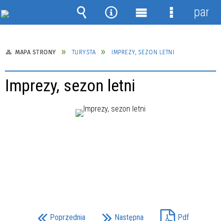
panel
Wyszukiwarka
Narzędzia
Menu
Menu
główne
szczegółow
MAPA STRONY
TURYSTA
IMPREZY, SEZON LETNI
Imprezy, sezon letni
Poprzednia
Następna
Pdf