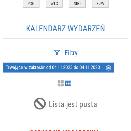
PON
WTO
ŚRO
CZW
KALENDARZ WYDARZEŃ
Filtry
Trwające w zakresie:
od 04.11.2023 do 04.11.2023
Usuń
Szukana fraza
ten
filtr
Kategoria
Lista jest pusta
Trwające w zakresie
—