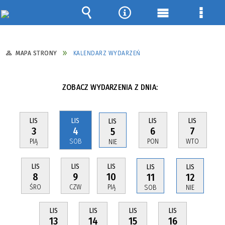
Wyszukiwarka
Narzędzia
Menu
Menu
główne
szcze
MAPA STRONY
KALENDARZ WYDARZEŃ
ZOBACZ WYDARZENIA Z DNIA:
LIS
LIS
LIS
LIS
LIS
3
4
6
7
5
PIĄ
SOB
PON
WTO
NIE
LIS
LIS
LIS
LIS
LIS
8
9
10
11
12
ŚRO
CZW
PIĄ
SOB
NIE
LIS
LIS
LIS
LIS
13
14
15
16